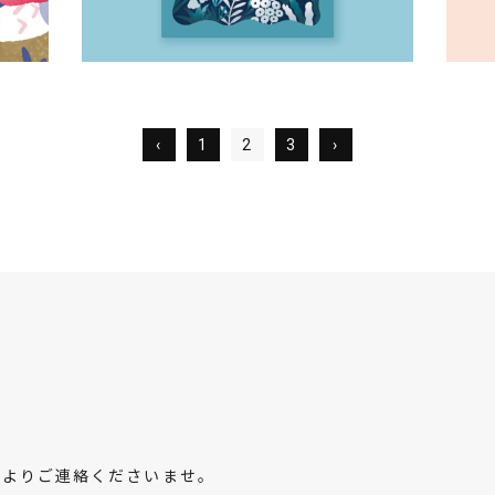
‹
1
2
3
›
ムよりご連絡くださいませ。