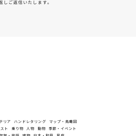
返しご返信いたします。
テリア
ハンドレタリング
マップ・鳥瞰図
ラスト
乗り物
人物
動物
季節・イベント
年賀・挨拶
建物
日本・和風
星座