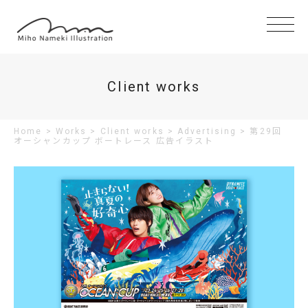
Client works
Home
>
Works
>
Client works
>
Advertising
>
第29回
オーシャンカップ ボートレース 広告イラスト