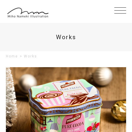
Works
Home
>
Works