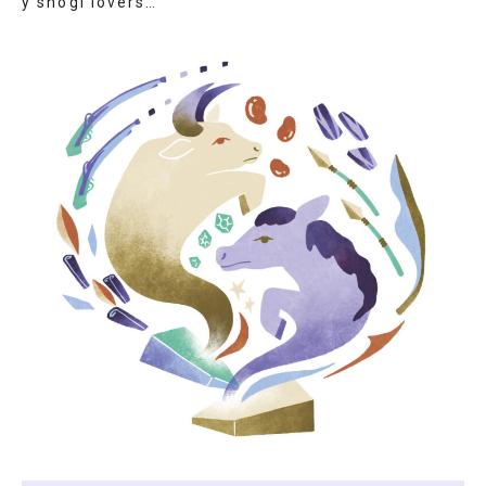
y shogi lovers…