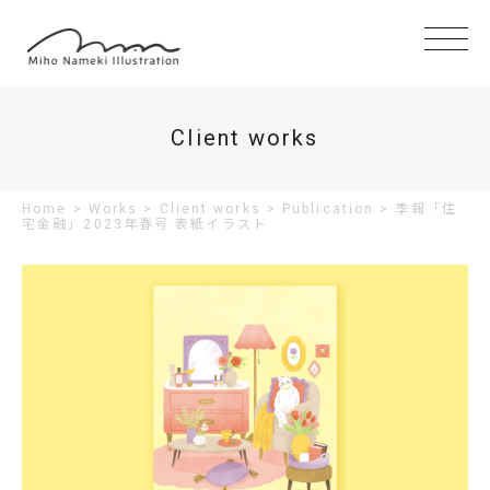
Client works
Home
>
Works
>
Client works
>
Publication
>
季報「住
宅金融」2023年春号 表紙イラスト